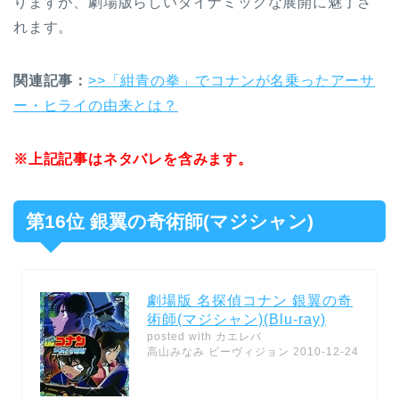
りますが、劇場版らしいダイナミックな展開に魅了さ
れます。
関連記事：
>>「紺青の拳」でコナンが名乗ったアーサ
ー・ヒライの由来とは？
※上記記事はネタバレを含みます。
第16位 銀翼の奇術師(マジシャン)
劇場版 名探偵コナン 銀翼の奇
術師(マジシャン)(Blu-ray)
posted with
カエレバ
高山みなみ ビーヴィジョン 2010-12-24