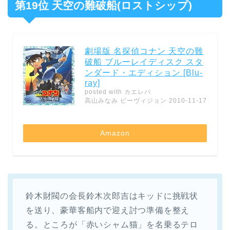
第19位 天空の難破船(ロストシップ)
劇場版 名探偵コナン 天空の難
破船 ブルーレイディスク スタ
ンダード・エディション [Blu-
ray]
posted with
カエレバ
高山みなみ ビーヴィジョン 2010-11-17
Amazon
鈴木財閥の会長鈴木次郎吉はキッドに挑戦状
を送り、豪華客船内で迎え討つ準備を整え
る。ところが「赤いシャム猫」を名乗るテロ