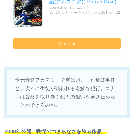
譜(フルスコア)(Blu-ray Disc)
posted with
カエレバ
高山みなみ ビーヴィジョン 2011-04-22
Amazon
堂元音楽アカデミーで突如起こった爆破事件
と、次々に生徒が襲われる奇妙な犯行。コナ
ンは音楽を取り巻く犯人の狙いを突き止める
ことができるのか。
2008年公開、戦慄のつまらなさを誇る作品。