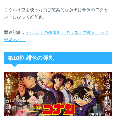
こういう空を使った飛び道具的な演出は全体のアクセ
ントになって好印象。
関連記事：
>>「天空の難破船」のラストで蘭とキッド
が思わず…
第18位 緋色の弾丸