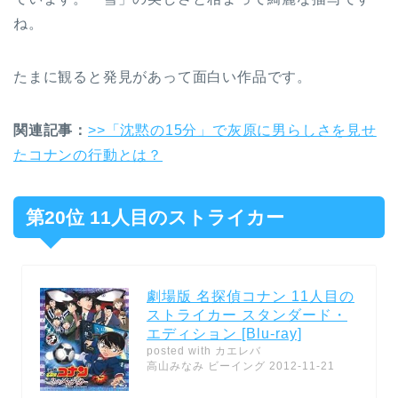
ね。
たまに観ると発見があって面白い作品です。
関連記事：
>>「沈黙の15分」で灰原に男らしさを見せ
たコナンの行動とは？
第20位 11人目のストライカー
劇場版 名探偵コナン 11人目の
ストライカー スタンダード・
エディション [Blu-ray]
posted with
カエレバ
高山みなみ ビーイング 2012-11-21