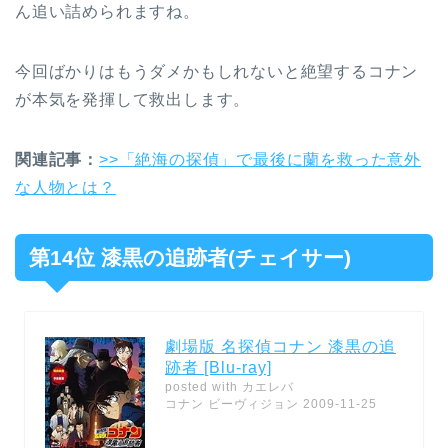
ん追い詰められますね。
今回ばかりはもうダメかもしれないと絶望するコナン
が本気を発揮して救出します。
関連記事：
>>「絶海の探偵」で最後に蘭を救った意外
な人物とは？
第14位 漆黒の追跡者(チェイサー)
劇場版 名探偵コナン 漆黒の追
跡者 [Blu-ray]
posted with
カエレバ
コナン ビーヴィジョン 2009-11-25