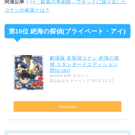
関連記事：
>>「銀翼の奇術師」でキッドに繰り出した
コナンの秘策とは？
第15位 絶海の探偵(プライベート・アイ)
劇場版 名探偵コナン 絶海の探
偵 スタンダードエディション
[Blu-ray]
posted with
カエレバ
高山みなみ ビーイング 2013-11-27
Amazon