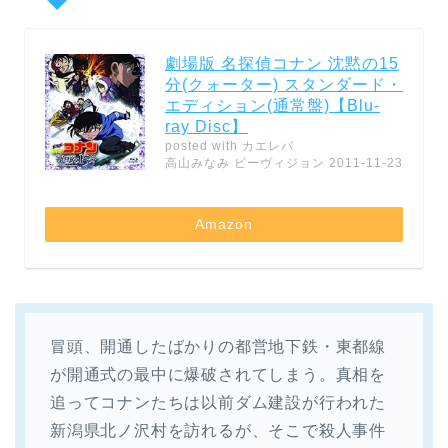
劇場版 名探偵コナン 沈黙の15
分(クォーター) スタンダード・
エディション(通常盤)【Blu-
ray Disc】
posted with
カエレバ
高山みなみ ビーヴィジョン 2011-11-23
Amazon
冒頭、開通したばかりの都営地下鉄・東都線
が開通式の最中に爆破されてしまう。真相を
追ってコナンたちは以前ダム建設が行われた
新潟県北ノ沢村を訪れるが、そこで殺人事件