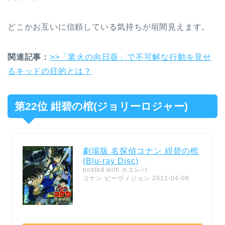
どこかお互いに信頼している気持ちが垣間見えます。
関連記事：
>>「業火の向日葵」で不可解な行動を見せ
るキッドの目的とは？
第22位 紺碧の棺(ジョリーロジャー)
劇場版 名探偵コナン 紺碧の棺
(Blu-ray Disc)
posted with
カエレバ
コナン ビーヴィジョン 2011-04-08