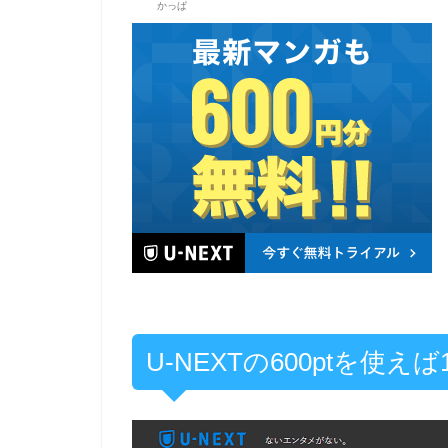
かっぱ
U-NEXTの600ptを使え