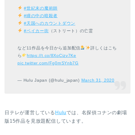
#世紀末の魔術師
#瞳の中の暗殺者
#天国へのカウントダウン
#ベイカー街
（ストリート）の亡霊
など11作品を今日から追加配信
詳しくはこち
ら
https://t.co/8XoCizv7Ke
pic.twitter.com/Fg0mSYnb7G
— Hulu Japan (@hulu_japan)
March 31, 2020
日テレが運営している
Hulu
では、名探偵コナンの劇場
版15作品を見放題配信しています。