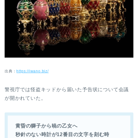
出典：
https://iwano.biz/
警視庁では怪盗キッドから届いた予告状について会議
が開かれていた。
黄昏の獅子から暁の乙女へ
秒針のない時計が12番目の文字を刻む時