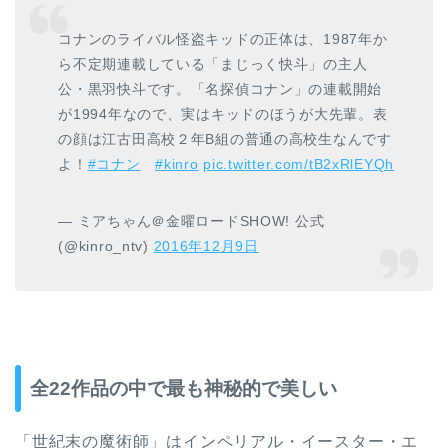
コナンのライバル怪盗キッドの正体は、1987年か
ら不定期連載している「まじっく快斗」の主人
公・黒羽快斗です。「名探偵コナン」の連載開始
が1994年なので、実はキッドのほうが大先輩。表
の顔は江古田高校２年B組の普通の高校生なんです
よ！
#コナン
#kinro
pic.twitter.com/tB2xRlEYQh
— ミアちゃん＠金曜ロードSHOW! 公式
(@kinro_ntv)
2016年12月9日
全22作品の中で最も神秘的で美しい
「世紀末の魔術師」はインペリアル・イースター・エ