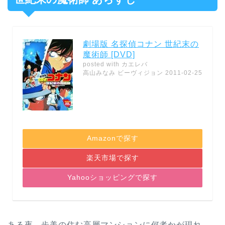
劇場版 名探偵コナン 世紀末の
魔術師 [DVD]
posted with
カエレバ
高山みなみ ビーヴィジョン 2011-02-25
Amazonで探す
楽天市場で探す
Yahooショッピングで探す
ある夜、歩美の住む高層マンションに何者かが現れ