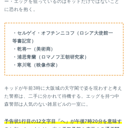
ー・エッグを狙っているのはキッドだけではないこと
に恐れを抱く。
・セルゲイ・オフチンニコフ（ロシア大使館一
等書記官）
・乾将一（美術商）
・浦思青蘭（ロマノフ王朝研究家）
・寒川竜（映像作家）
キッドが午前3時に大阪城の天守閣で姿を現わすと考え
た警察は、二手に分かれて待機する。エッグを持つ中
森警部は人気のない雑居ビルの一室に。
予告状1行目の12文字目「へ」が午後7時20分を意味す