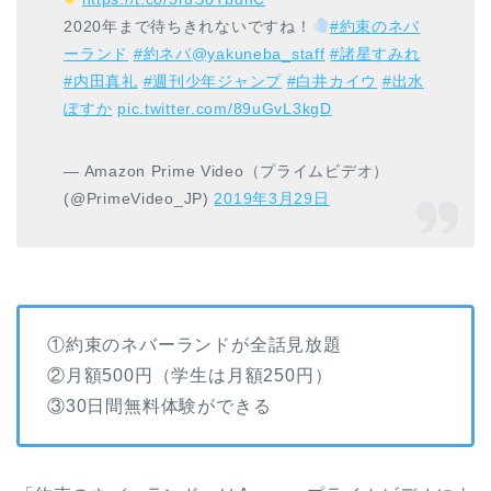
2020年まで待ちきれないですね！
#約束のネバ
ーランド
#約ネバ
@yakuneba_staff
#諸星すみれ
#内田真礼
#週刊少年ジャンプ
#白井カイウ
#出水
ぽすか
pic.twitter.com/89uGvL3kgD
— Amazon Prime Video（プライムビデオ）
(@PrimeVideo_JP)
2019年3月29日
①約束のネバーランドが全話見放題
②月額500円（学生は月額250円）
③30日間無料体験ができる