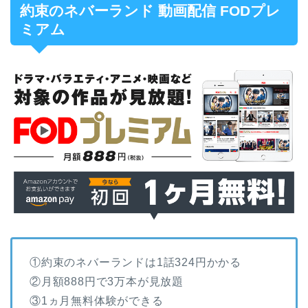
約束のネバーランド 動画配信 FODプレ
ミアム
①約束のネバーランドは1話324円かかる
②月額888円で3万本が見放題
③1ヵ月無料体験ができる