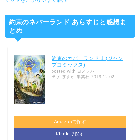
リットをわかりやすく解説
約束のネバーランド あらすじと感想ま
とめ
約束のネバーランド 1 (ジャン
プコミックス)
posted with
ヨメレバ
出水 ぽすか 集英社 2016-12-02
Amazonで探す
Kindleで探す