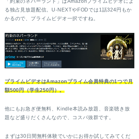
「約束のネバーランド」はAmazonプライムビデオによ
る独占見放題配信。U-NEXTやFODでは1話324円もか
かるので、プライムビデオ一択ですね。
プライムビデオはAmazonプライム会員特典の1つで月
額500円（学生250円）。
他にもお急ぎ便無料、Kindle本読み放題、音楽聴き放
題など盛りだくさんなので、コスパ抜群です。
まずは30日間無料体験でいかにお得か試してみてくだ