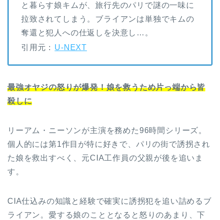
と暮らす娘キムが、旅行先のパリで謎の一味に
拉致されてしまう。ブライアンは単独でキムの
奪還と犯人への仕返しを決意し…。
引用元：
U-NEXT
最強オヤジの怒りが爆発！娘を救うため片っ端から皆
殺しに
リーアム・ニーソンが主演を務めた96時間シリーズ。
個人的には第1作目が特に好きで、パリの街で誘拐され
た娘を救出すべく、元CIA工作員の父親が後を追いま
す。
CIA仕込みの知識と経験で確実に誘拐犯を追い詰めるブ
ライアン。愛する娘のこととなると怒りのあまり、下