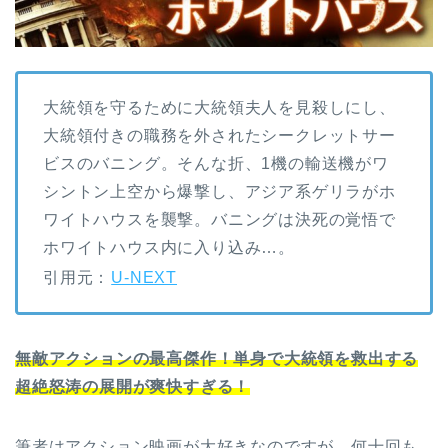
大統領を守るために大統領夫人を見殺しにし、
大統領付きの職務を外されたシークレットサー
ビスのバニング。そんな折、1機の輸送機がワ
シントン上空から爆撃し、アジア系ゲリラがホ
ワイトハウスを襲撃。バニングは決死の覚悟で
ホワイトハウス内に入り込み…。
引用元：
U-NEXT
無敵アクションの最高傑作！単身で大統領を救出する
超絶怒涛の展開が爽快すぎる！
筆者はアクション映画が大好きなのですが、何十回も