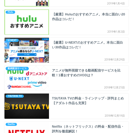
2019年1月4日
Hulu
【厳選】Huluのおすすめアニメ。本当に面白い20
作品はコレだ！
2019年1月2日
U-NEXT
【厳選】U-NEXTのおすすめアニメ。本当に面白
い30作品はコレだ！
2018年12月29日
動画配信サービス
アニメが無料視聴できる動画配信サービスを比
較！1番おすすめのVODは？
2018年12月25日
TSUTAYA TV
TSUTAYA TVの料金・ラインナップ・評判まとめ
【アダルト作品も充実】
2018年12月19日
Netflix
Netflix（ネットフリックス）の料金・配信作品・
評判を徹底解説！