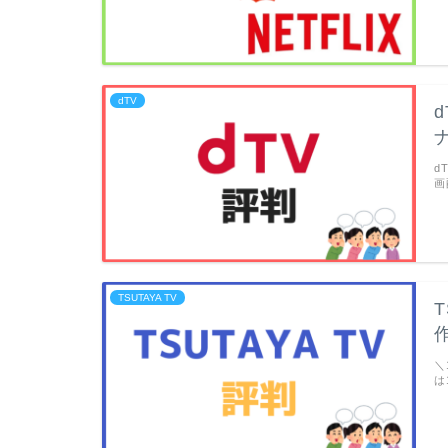
dTV
d
画
TSUTAYA TV
＼
は