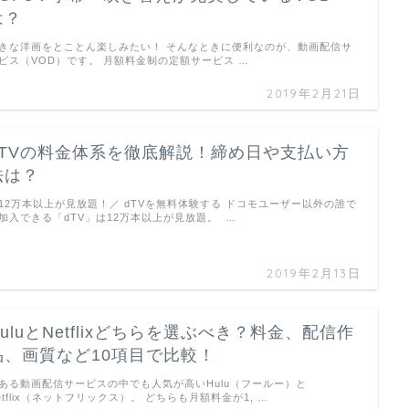
は？
きな洋画をとことん楽しみたい！ そんなときに便利なのが、動画配信サ
ビス（VOD）です。 月額料金制の定額サービス …
2019年2月21日
dTVの料金体系を徹底解説！締め日や支払い方
法は？
12万本以上が見放題！／ dTVを無料体験する ドコモユーザー以外の誰で
加入できる「dTV」は12万本以上が見放題。 …
2019年2月13日
HuluとNetflixどちらを選ぶべき？料金、配信作
品、画質など10項目で比較！
ある動画配信サービスの中でも人気が高いHulu（フールー）と
etflix（ネットフリックス）。 どちらも月額料金が1, …