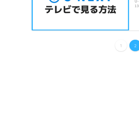
U
1
1
2