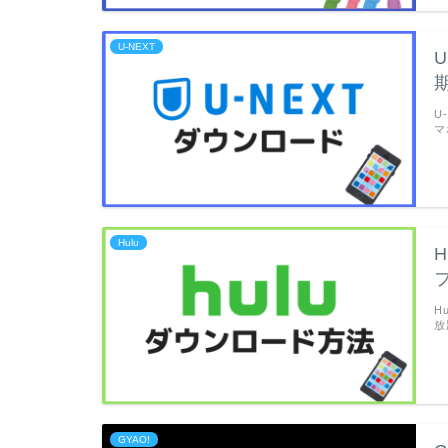
U-NEXT
U
マ
Hulu
H
放
GYAO!