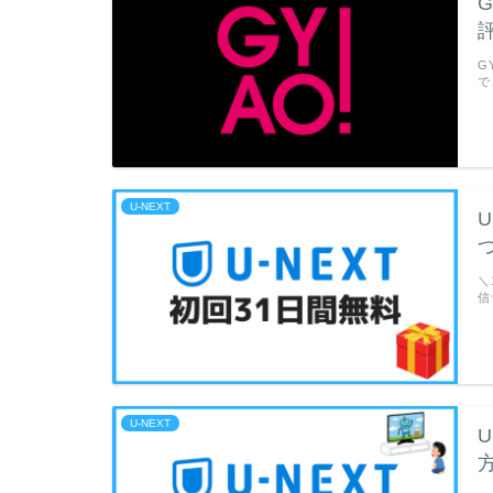
G
で
U-NEXT
＼
信
U-NEXT