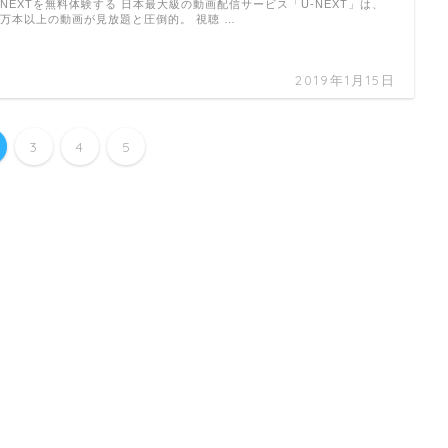
-NEXTを無料体験する 日本最大級の動画配信サービス「U-NEXT」は、
3万本以上の動画が見放題と圧倒的。 視聴 …
2019年1月15日
3
4
5