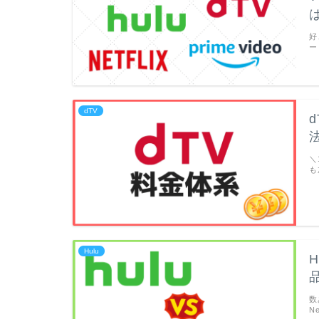
好
ー
dTV
＼
も
Hulu
数
N