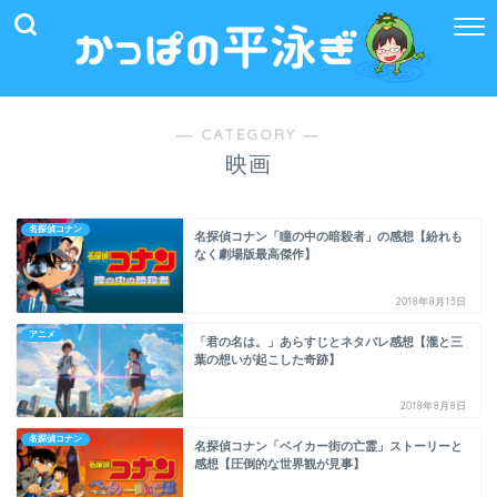
― CATEGORY ―
映画
名探偵コナン
名探偵コナン「瞳の中の暗殺者」の感想【紛れも
なく劇場版最高傑作】
2018年8月13日
アニメ
「君の名は。」あらすじとネタバレ感想【瀧と三
葉の想いが起こした奇跡】
2018年8月8日
名探偵コナン
名探偵コナン「ベイカー街の亡霊」ストーリーと
感想【圧倒的な世界観が見事】