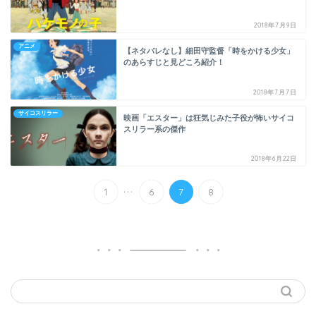
2018年7月9日
アニメ
【ネタバレなし】細田守監督「時をかける少女」
のあらすじと見どころ紹介！
2018年7月7日
サイコスリラー
映画「エスター」は狂気じみた子役が怖いサイコ
スリラー系の傑作
2018年6月22日
...
1
6
7
8