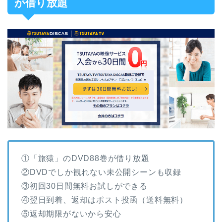
が借り放題
①「旅猿」のDVD88巻が借り放題
②DVDでしか観れない未公開シーンも収録
③初回30日間無料お試しができる
④翌日到着、返却はポスト投函（送料無料）
⑤返却期限がないから安心