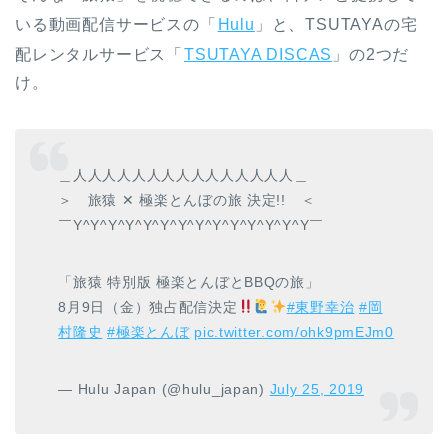
いる動画配信サービスの「
Hulu
」と、TSUTAYAの宅
配レンタルサービス「
TSUTAYA DISCAS
」の2つだ
け。
＿人人人人人人人人人人人人人人人＿
＞ 旅猿 ✕ 極楽とんぼの旅 決定!! ＜
￣Y^Y^Y^Y^Y^Y^Y^Y^Y^Y^Y^Y^Y^Y￣
「旅猿 特別版 極楽とんぼとBBQの旅」
8月9日（金）独占配信決定
#東野幸治
#岡
村隆史
#極楽とんぼ
pic.twitter.com/ohk9pmEJm0
— Hulu Japan (@hulu_japan)
July 25, 2019