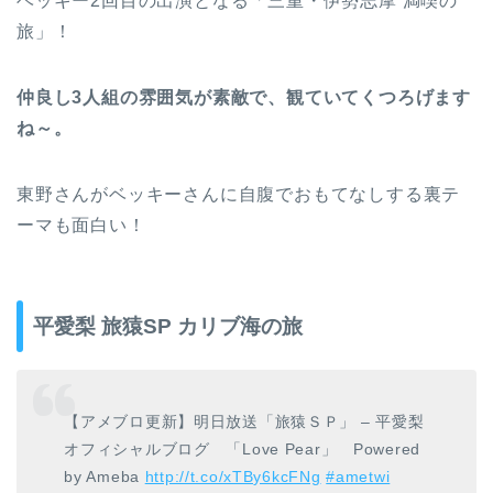
ベッキー2回目の出演となる「三重・伊勢志摩 満喫の
旅」！
仲良し3人組の雰囲気が素敵で、観ていてくつろげます
ね～。
東野さんがベッキーさんに自腹でおもてなしする裏テ
ーマも面白い！
平愛梨 旅猿SP カリブ海の旅
【アメブロ更新】明日放送「旅猿ＳＰ」 – 平愛梨
オフィシャルブログ 「Love Pear」 Powered
by Ameba
http://t.co/xTBy6kcFNg
#ametwi