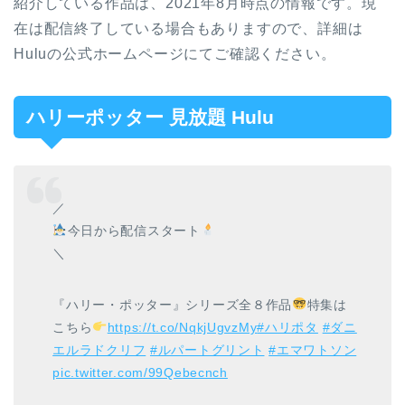
紹介している作品は、2021年8月時点の情報です。現
在は配信終了している場合もありますので、詳細は
Huluの公式ホームページにてご確認ください。
ハリーポッター 見放題 Hulu
／
今日から配信スタート
＼
『ハリー・ポッター』シリーズ全８作品
特集は
こちら
https://t.co/NqkjUgvzMy
#ハリポタ
#ダニ
エルラドクリフ
#ルパートグリント
#エマワトソン
pic.twitter.com/99Qebecnch