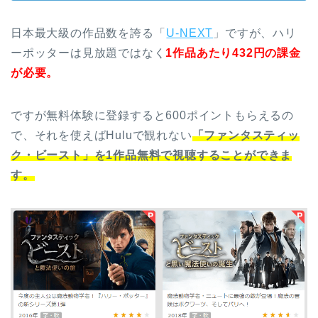
日本最大級の作品数を誇る「
U-NEXT
」ですが、ハリ
ーポッターは見放題ではなく
1作品あたり432円の課金
が必要。
ですが無料体験に登録すると600ポイントもらえるの
で、それを使えばHuluで観れない
「ファンタスティッ
ク・ビースト」を1作品無料で視聴することができま
す。