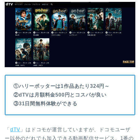
①ハリーポッターは1作品あたり324円～
②dTVは月額料金500円とコスパが良い
③31日間無料体験ができる
「
dTV
」はドコモが運営していますが、ドコモユーザ
ー以外のだれでも加入できる動画配信サービス。1番の