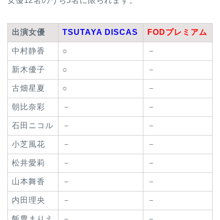
女優12名のうち5名に限られます。
出演女優
TSUTAYA DISCAS
FODプレミアム
中村静香
○
－
新木優子
○
－
古畑星夏
○
－
朝比奈彩
－
－
石田ニコル
－
－
小芝風花
－
－
松井愛莉
－
－
山本舞香
－
－
内田理央
－
－
飯豊まりえ
－
－