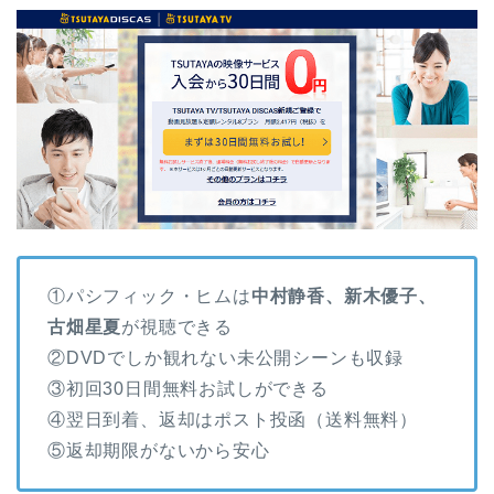
①パシフィック・ヒムは
中村静香、新木優子、
古畑星夏
が視聴できる
②DVDでしか観れない未公開シーンも収録
③初回30日間無料お試しができる
④翌日到着、返却はポスト投函（送料無料）
⑤返却期限がないから安心