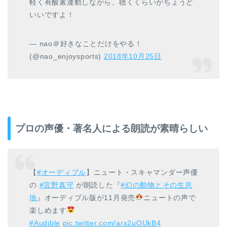
軽く有酸素運動しながら、聴くくらいがちょうど
いいですよ！
— nao＠好きなことだけをやる！
(@nao_enjoysports)
2018年10月25日
プロの声優・著名人による朗読が素晴らしい
【
#オーディブル
】ニュート・スキャマンダー声優
の
#宮野真守
が朗読した『
#幻の動物とその生息
地
』オーディブル版が11月発売
ニュートの声で
楽しめます
#Audible
pic.twitter.com/arx2uOUkB4