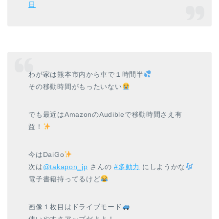
日
わが家は熊本市内から車で１時間半
その移動時間がもったいない
でも最近はAmazonのAudibleで移動時間さえ有
益！
今はDaiGo
次は
@takapon_jp
さんの
#多動力
にしようかな
電子書籍持ってるけど
画像１枚目はドライブモード