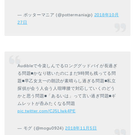
— ポッターマニア (@pottermaniajp)
2018年10月
27日
Audibleで今楽しんでるロンググッドバイが長過ぎ
る問題■かなり聴いたのにまだ9時間も残ってる問
題■早乙女太一の朗読が素晴らし過ぎる問題■私立
探偵が会う人会う人喧嘩腰で対応していくのどう
かと思う問題■「あるいは」って言い過ぎ問題■ギ
ムレットが呑みたくなる問題
pic.twitter.com/CJ5LIwk4PE
— モグ (@mogu0924)
2018年11月5日