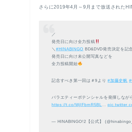
さらに2019年4月～9月まで放送されたHI
／
発売日に向け全力投稿
＼
#HINABINGO
BD&DVD発売決定を記
発売日に向け未公開写真などを
全力投稿開始
記念すべき第一回は＃9より
#加藤史帆
バラエティーポテンシャルを発揮しなが
https://t.co/WjIFbmR5BL
…
pic.twitte
— HINABINGO!2【公式】 (@hinabingo