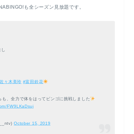
NABINGO!も全シーズン見放題です。
念し
#佐々木美玲
#富田鈴花
らも、全力で体をはってビンゴに挑戦しました
r.com/FW9LKaDsuj
__ntv)
October 15, 2019