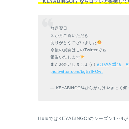
「KEYABINGO!」なら日テレと提携し
放送翌日
３か月ご覧いただき
ありがとうございました
今後の展開はこのTwitterでも
報告いたします
またお会いしましょう！
#けやき坂46
pic.twitter.com/bgti7IFOwt
— KEYABINGO!4ひらがなけやきって何？公式
HuluではKEYABINGO!のシーズン