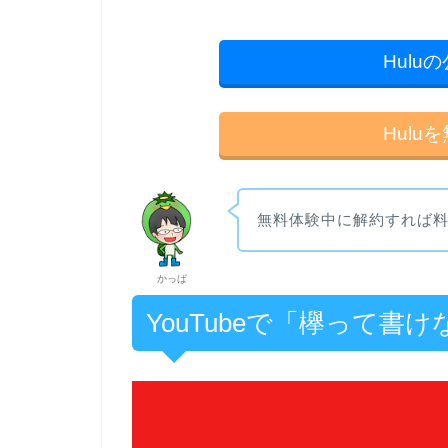
Hul
Hul
無料体験中に解約すれば
かっぱ
YouTubeで「欅って書