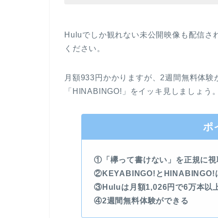
Huluでしか観れない未公開映像も配信
ください。
月額933円かかりますが、2週間無料体験が
「HINABINGO!」をイッキ見しましょう
ポ
①「欅って書けない」を正規に視
②KEYABINGO!とHINABING
③Huluは月額1,026円で6万本
④2週間無料体験ができる