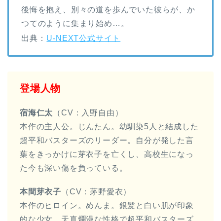
後悔を抱え、別々の道を歩んでいた彼らが、か
つてのように集まり始め…。
出典：
U-NEXT公式サイト
登場人物
宿海仁太
（CV：入野自由）
本作の主人公。じんたん。幼馴染5人と結成した
超平和バスターズのリーダー。自分が発した言
葉をきっかけに芽衣子を亡くし、高校生になっ
た今も深い傷を負っている。
本間芽衣子
（CV：茅野愛衣）
本作のヒロイン。めんま。銀髪と白い肌が印象
的な少女。天真爛漫な性格で超平和バスターズ