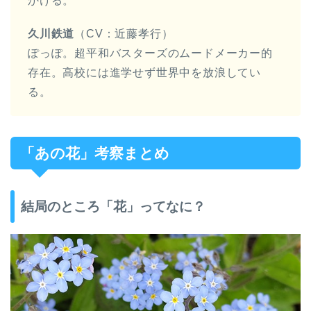
かける。
久川鉄道
（CV：近藤孝行）
ぽっぽ。超平和バスターズのムードメーカー的
存在。高校には進学せず世界中を放浪してい
る。
「あの花」考察まとめ
結局のところ「花」ってなに？