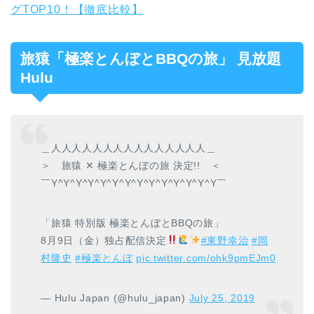
グTOP10！【徹底比較】
旅猿「極楽とんぼとBBQの旅」 見放題
Hulu
＿人人人人人人人人人人人人人人人＿
＞ 旅猿 ✕ 極楽とんぼの旅 決定!! ＜
￣Y^Y^Y^Y^Y^Y^Y^Y^Y^Y^Y^Y^Y^Y￣
「旅猿 特別版 極楽とんぼとBBQの旅」
8月9日（金）独占配信決定
#東野幸治
#岡
村隆史
#極楽とんぼ
pic.twitter.com/ohk9pmEJm0
— Hulu Japan (@hulu_japan)
July 25, 2019