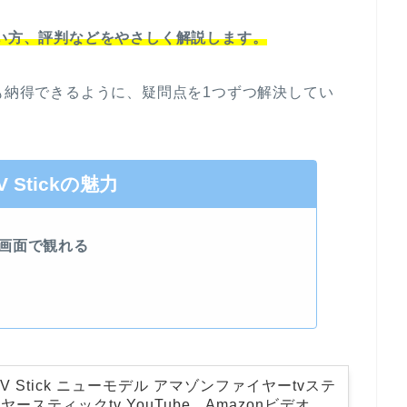
力、使い方、評判などをやさしく解説します。
い方でも納得できるように、疑問点を1つずつ解決してい
TV Stickの魅力
画面で観れる
re TV Stick ニューモデル アマゾンファイヤーtvステ
ースティックtv YouTube Amazonビデオ