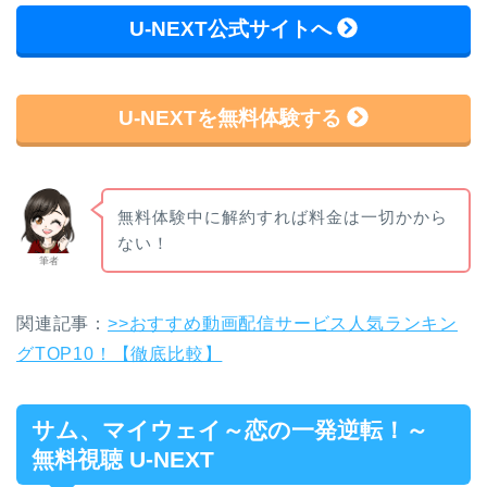
U-NEXT公式サイトへ
U-NEXTを無料体験する
無料体験中に解約すれば料金は一切かから
ない！
筆者
関連記事：
>>おすすめ動画配信サービス人気ランキン
グTOP10！【徹底比較】
サム、マイウェイ～恋の一発逆転！～
無料視聴 U-NEXT