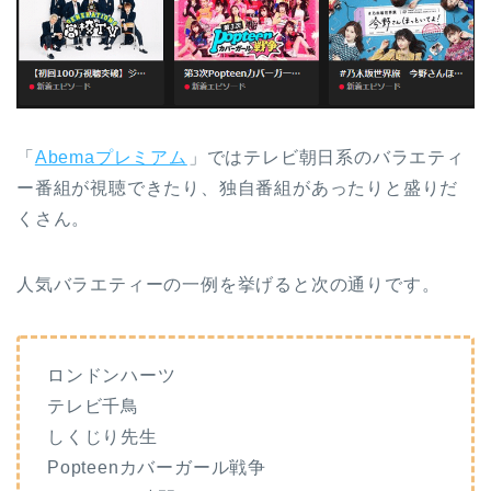
「
Abemaプレミアム
」ではテレビ朝日系のバラエティ
ー番組が視聴できたり、独自番組があったりと盛りだ
くさん。
人気バラエティーの一例を挙げると次の通りです。
ロンドンハーツ
テレビ千鳥
しくじり先生
Popteenカバーガール戦争